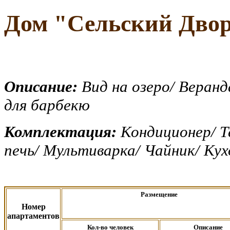
Дом
"
Сельский Дво
Описание:
Вид на озеро/ Веран
для барбекю
Комплектация:
Кондиционер/ Т
печь/ Мультиварка/ Чайник/ Кух
Размещение
Номер
апартаментов
Кол-во человек
Описание