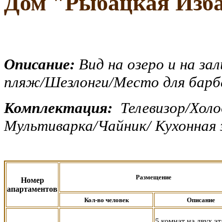
Дом
"
Рыбацкая Изб
Описание:
Вид на озеро и на за
пляж/Шезлонги/Место для бар
Комплектация:
Телевизор/Холо
Мультиварка/Чайник/ Кухонная з
Размещение
Номер
апартаментов
Кол-во человек
Описание
5 комнат на двух э