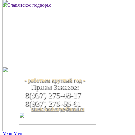
- работаем круглый год -
Прием Заказов:
8(937) 275-48-17
8(937) 275-65-61
slavic-podvorye@mail.ru
Main Menu