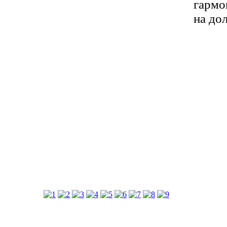
гармо
на до