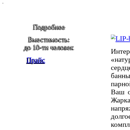
.
Подробнее
Вместимость:
до 10-ти человек
Инте
«нату
Прайс
серд
бан
парно
Ваш о
Жарк
напря
долг
комп