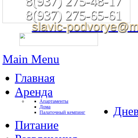
8(937) 275-48-17
8(937) 275-65-61
slavic-podvorye@ma
Main Menu
Главная
Аренда
Апартаменты
Дома
Днев
Палаточный кемпинг
Питание