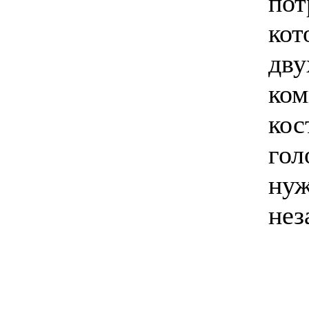
по
кот
дв
ком
ко
го
ну
нез