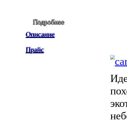
Подробнее
Описание
Прайс
Иде
по
эк
не