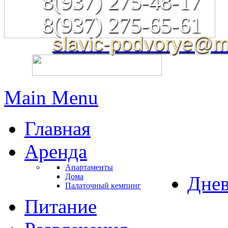
8(937) 275-48-17
8(937) 275-65-61
slavic-podvorye@ma
Main Menu
Главная
Аренда
Апартаменты
Дома
Днев
Палаточный кемпинг
Питание