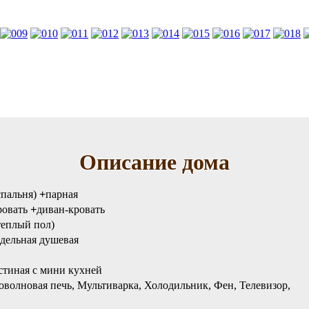
Описание дома
спальня)
+
парная
ровать
+
диван-кровать
теплый пол)
дельная душевая
остиная с мини кухней
волновая печь, Мультиварка, Холодильник, Фен, Телевизор,