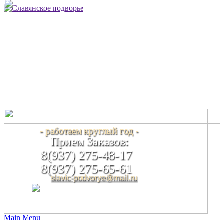
- работаем круглый год -
Прием Заказов:
8(937) 275-48-17
8(937) 275-65-61
slavic-podvorye@mail.ru
Main Menu