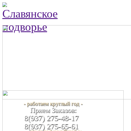
- работаем круглый год -
Прием Заказов:
8(937) 275-48-17
8(937) 275-65-61