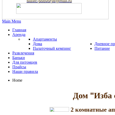
slavic-podvorye@mail.ru
Main Menu
Главная
Аренда
Апартаменты
Дома
Дневное п
Палаточный кемпинг
Питание
Развлечения
Баньки
Для питомцев
Прайсы
Наши правила
Home
Дом
"
Изба 
2 комнатные
а