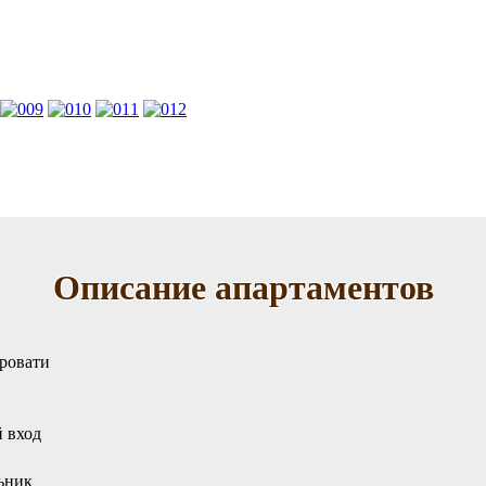
Описание апартаментов
ровати
й вход
ьник