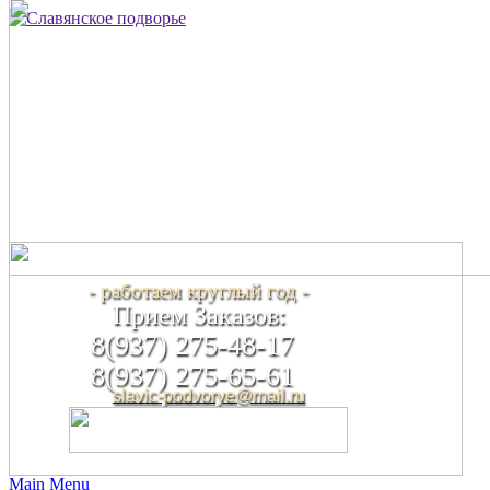
- работаем круглый год -
Прием Заказов:
8(937) 275-48-17
8(937) 275-65-61
slavic-podvorye@mail.ru
Main Menu